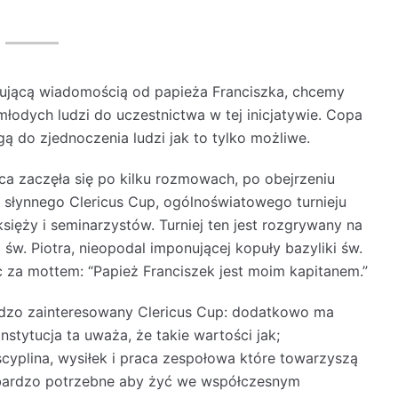
ującą wiadomością od papieża Franciszka, chcemy
młodych ludzi do uczestnictwa w tej inicjatywie. Copa
gą do zjednoczenia ludzi jak to tylko możliwe.
ca zaczęła się po kilku rozmowach, po obejrzeniu
słynnego Clericus Cup, ogólnoświatowego turnieju
księży i seminarzystów. Turniej ten jest rozgrywany na
 św. Piotra, nieopodal imponującej kopuły bazyliki św.
c za mottem: “Papież Franciszek jest moim kapitanem.”
rdzo zainteresowany Clericus Cup: dodatkowo ma
nstytucja ta uważa, że takie wartości jak;
cyplina, wysiłek i praca zespołowa które towarzyszą
ą bardzo potrzebne aby żyć we współczesnym