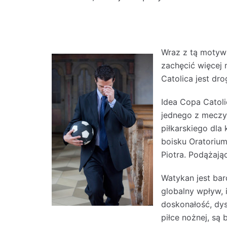
Wraz z tą motyw
zachęcić więcej 
Catolica jest dro
Idea Copa Catoli
jednego z meczy 
piłkarskiego dla 
boisku Oratorium
Piotra. Podążają
Watykan jest ba
globalny wpływ, i
doskonałość, dys
piłce nożnej, s