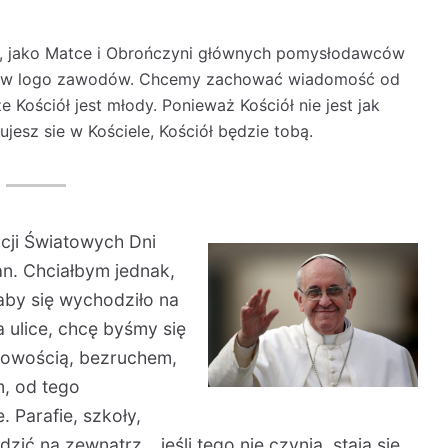
j, jako Matce i Obrończyni głównych pomysłodawców
ona w logo zawodów. Chcemy zachować wiadomość od
e Kościół jest młody. Ponieważ Kościół nie jest jak
żujesz sie w Kościele, Kościół będzie tobą.
ji Światowych Dni
n. Chciałbym jednak,
aby się wychodziło na
 ulice, chcę byśmy się
atowością, bezruchem,
m, od tego
 Parafie, szkoły,
zić na zewnątrz… jeśli tego nie czynią, stają się