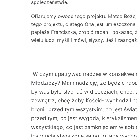
społeczeństwie.
Ofiarujemy owoce tego projektu Matce Boże
tego projektu, dlatego Ona jest umieszcz
papieża Franciszka, zrobić raban i pokazać, ż
wielu ludzi myśli i mówi, słyszy. Jeśli zaanga
W czym upatrywać nadziei w konsekwenc
Młodzieży? Mam nadzieję, że będzie raba
by was było słychać w diecezjach, chcę, 
zewnątrz, chcę żeby Kościół wychodził na
bronili przed tym wszystkim, co jest świ
przed tym, co jest wygodą, klerykalizme
wszystkiego, co jest zamknięciem w sobie.
instytucje stworzone są po to, aby wychod